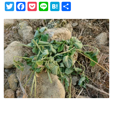
Twitter
Facebook
Pocket
Line
Hatena
Share