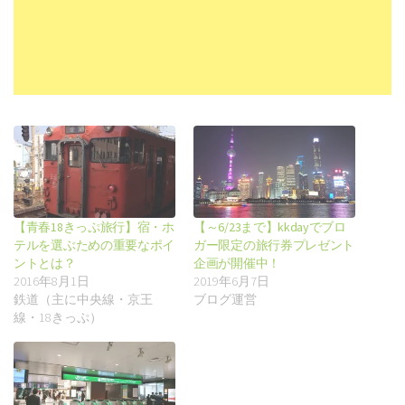
【青春18きっぷ旅行】宿・ホ
【～6/23まで】kkdayでブロ
テルを選ぶための重要なポイ
ガー限定の旅行券プレゼント
ントとは？
企画が開催中！
2016年8月1日
2019年6月7日
鉄道（主に中央線・京王
ブログ運営
線・18きっぷ）