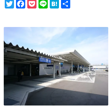
Twitter
Facebook
Pocket
Line
Hatena
Share