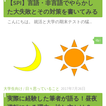
【SPI】言語・非言語でやらかし
た大失敗とその対策を書いてみる
こんにちは。 就活と大学の期末テストの猛...
0
大学生向け
/
日々思っていること
2017年7月26日
実際に経験した筆者が語る！昼夜