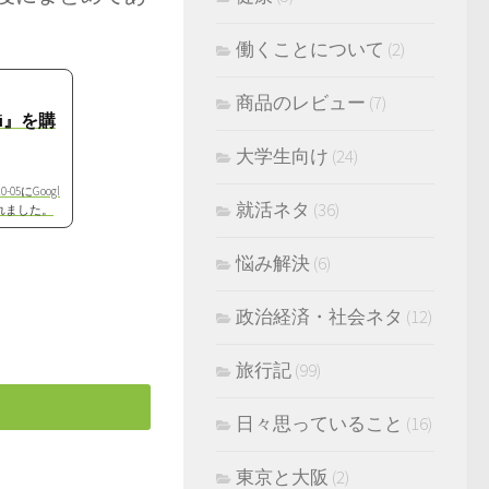
働くことについて
(2)
商品のレビュー
(7)
ni』を購
大学生向け
(24)
5にGoogl
就活ネタ
(36)
されました。
売国に日本は
悩み解決
(6)
政治経済・社会ネタ
(12)
旅行記
(99)
日々思っていること
(16)
東京と大阪
(2)