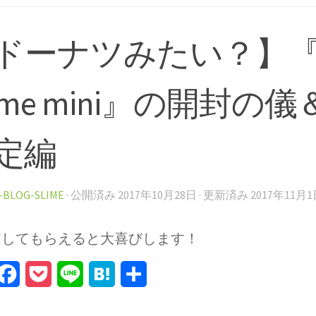
ドーナツみたい？】『go
ome mini』の開封の
定編
-BLOG-SLIME
· 公開済み
2017年10月28日
· 更新済み
2017年11月
アしてもらえると大喜びします！
itter
Facebook
Pocket
Line
Hatena
Share