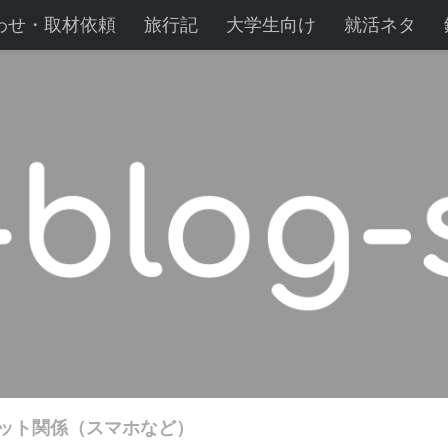
わせ・取材依頼
旅行記
大学生向け
就活ネタ
ー
働くことについて
野菜づくり
電気圧力鍋
ット関係（スマホなど）