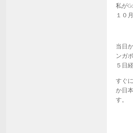
私がG
１０
当日
ンガ
５日
すぐに
か日
す。