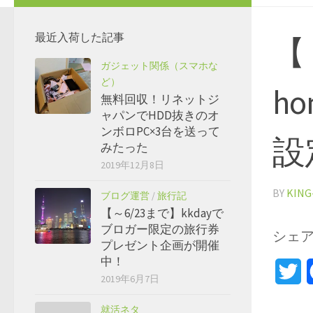
最近入荷した記事
【
ガジェット関係（スマホな
ど）
h
無料回収！リネットジ
ャパンでHDD抜きのオ
ンボロPC×3台を送って
設
みたった
2019年12月8日
BY
KING
ブログ運営
/
旅行記
【～6/23まで】kkdayで
ブロガー限定の旅行券
シェ
プレゼント企画が開催
中！
Tw
2019年6月7日
就活ネタ