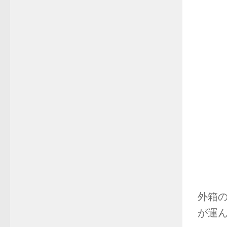
外箱
が運