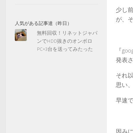
少し前
が、
人気がある記事達（昨日）
無料回収！リネットジャパ
ンでHDD抜きのオンボロ
PC×3台を送ってみたった
『go
発表
それ
思い
早速
因み