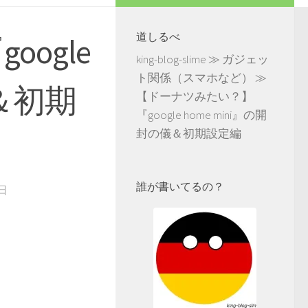
道しるべ
ogle
king-blog-slime
≫
ガジェッ
ト関係（スマホなど）
≫
儀＆初期
【ドーナツみたい？】
『google home mini』の開
封の儀＆初期設定編
誰が書いてるの？
1日