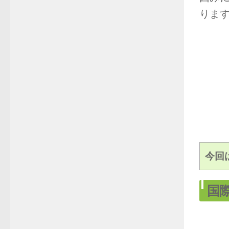
りま
今回
国