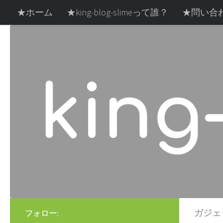
★ホーム
★king-blog-slimeって誰？
★問い合
コンテンツへスキップ
お部屋探し中の方へ
雪・冬
スキー・スノボ
ガジェ
フォロー: