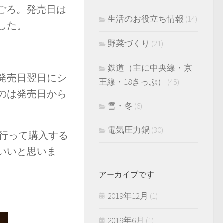
日ごろ。発売日は
生活のお役立ち情報
(14)
した。
野菜づくり
(21)
鉄道（主に中央線・京
発売日翌日にシ
王線・18きっぷ）
(45)
のは発売日から
雪・冬
(6)
電気圧力鍋
(30)
頭に行って購入する
いいと思いま
アーカイブです
2019年12月
(1)
2019年6月
(1)