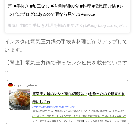
理 #手抜き #加工なし #準備時間00分 #料理 #電気圧力鍋 #レ
シピはブログにあるので暇なら見てね #siroca
電気圧力鍋で手抜き料理を極めます
さん(@king.blog.slime)がシェアした投稿 –
インスタは電気圧力鍋の手抜き料理ばかりアップして
います。
【関連】電気圧力鍋で作ったレシピ集を載せています
～
king-blog-slime
電気圧力鍋のレシピ集(15種類以上)を作ったので献立の参
考にしてね
https://king-blog-slime.com/?p=10350
電気圧力鍋で作った肉豆腐。だし汁が染みたしらたきや豆腐が絶品でした！こんにち
は、キング・ブログ・スライムです。さて１か月ほど前に電気圧力鍋が修理から戻って
きて、毎日手抜き料理を作っています。【関連】＞＞＞内蓋を付け忘れて、シロカ電気
圧力鍋が...