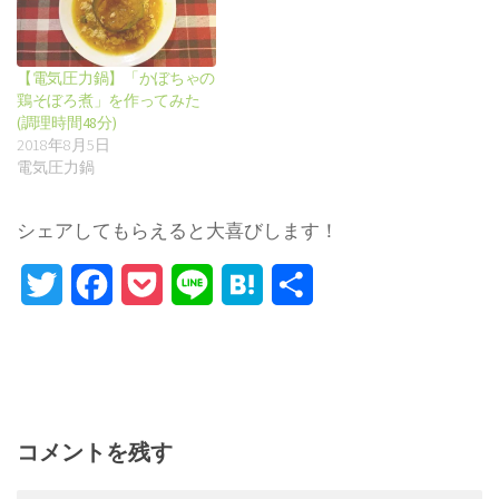
【電気圧力鍋】「かぼちゃの
鶏そぼろ煮」を作ってみた
(調理時間48分)
2018年8月5日
電気圧力鍋
シェアしてもらえると大喜びします！
Twitter
Facebook
Pocket
Line
Hatena
Share
コメントを残す