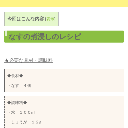
今回はこんな内容
[
表示
]
なすの煮浸しのレシピ
★必要な具材・調味料
◆食材◆
・なす ４個
◆調味料◆
・水 １００ml
・しょうが １２g