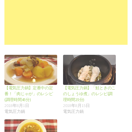
【電気圧力鍋】定番中の定
【電気圧力鍋】「鮭ときのこ
番！「肉じゃが」のレシピ
のしょうゆ煮」のレシピ(調
(調理時間45分)
理時間25分)
2018年8月1日
2018年8月15日
電気圧力鍋
電気圧力鍋