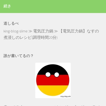
続き
道しるべ
king-blog-slime
≫
電気圧力鍋
≫
【電気圧力鍋】なすの
煮浸しのレシピ(調理時間20分)
誰が書いてるの？