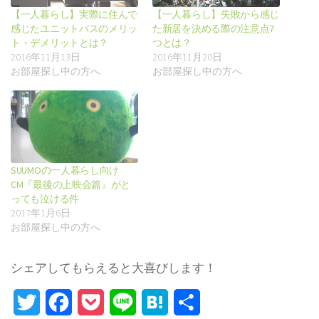
【一人暮らし】実際に住んで
【一人暮らし】失敗から感じ
感じたユニットバスのメリッ
た新居を決める際の注意点7
ト・デメリットとは？
つとは？
2016年11月13日
2016年11月20日
お部屋探し中の方へ
お部屋探し中の方へ
SUUMOの一人暮らし向け
CM『最後の上映会篇』がと
っても泣ける件
2017年1月6日
お部屋探し中の方へ
シェアしてもらえると大喜びします！
Twitter
Facebook
Pocket
Line
Hatena
Share