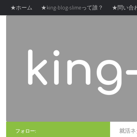
★ホーム
★king-blog-slimeって誰？
★問い合
コンテンツへスキップ
お部屋探し中の方へ
雪・冬
スキー・スノボ
就活ネ
フォロー: