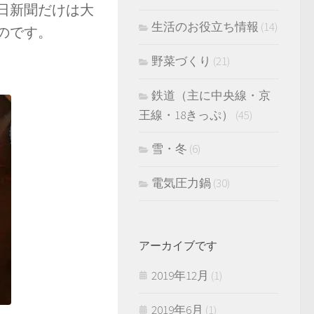
日新聞だけは大
生活のお役立ち情報
(14)
のです。
野菜づくり
(21)
鉄道（主に中央線・京
王線・18きっぷ）
(45)
雪・冬
(6)
電気圧力鍋
(30)
アーカイブです
2019年12月
(1)
2019年6月
(1)