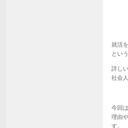
就活
とい
詳し
社会
今回
理由
す。