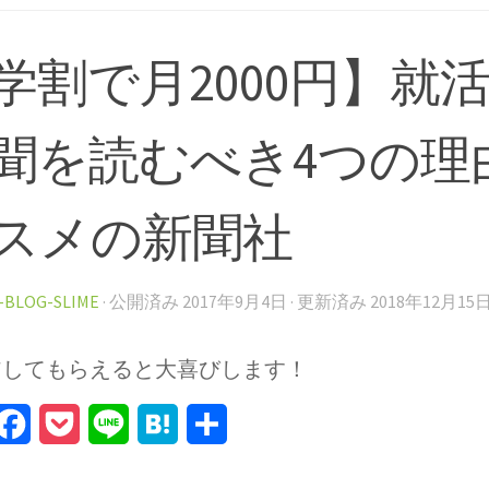
学割で月2000円】就
聞を読むべき4つの理
スメの新聞社
-BLOG-SLIME
· 公開済み
2017年9月4日
· 更新済み
2018年12月15
アしてもらえると大喜びします！
itter
Facebook
Pocket
Line
Hatena
Share