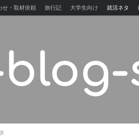
わせ・取材依頼
旅行記
大学生向け
就活ネタ
ー
働くことについて
野菜づくり
電気圧力鍋
タ