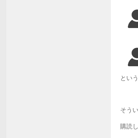
とい
そう
購読