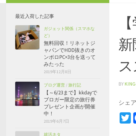
最近入荷した記事
【
ガジェット関係（スマホな
ど）
新
無料回収！リネットジ
ャパンでHDD抜きのオ
ンボロPC×3台を送って
ス
みたった
2019年12月8日
BY
KING
ブログ運営
/
旅行記
【～6/23まで】kkdayで
ブロガー限定の旅行券
シェ
プレゼント企画が開催
中！
Tw
2019年6月7日
就活ネタ