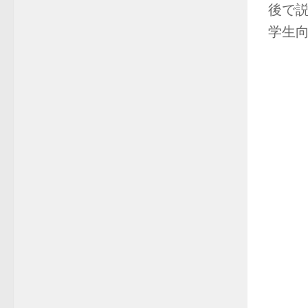
後で
学生