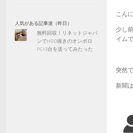
こん
人気がある記事達（昨日）
少し
無料回収！リネットジャパ
イム
ンでHDD抜きのオンボロ
PC×3台を送ってみたった
突然
新聞