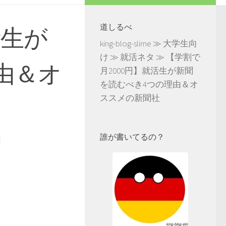
道しるべ
活生が
king-blog-slime
≫
大学生向
け
≫
就活ネタ
≫
【学割で
由＆オ
月2000円】就活生が新聞
を読むべき4つの理由＆オ
ススメの新聞社
誰が書いてるの？
日