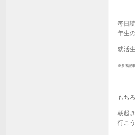
毎日
年生
就活
※参考記
もち
朝起
行こう