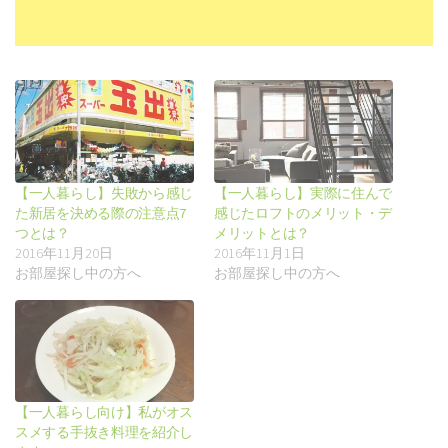
【一人暮らし】失敗から感じ
【一人暮らし】実際に住んで
た新居を決める際の注意点7
感じたロフトのメリット・デ
つとは？
メリットとは？
2016年11月20日
2016年11月1日
お部屋探し中の方へ
お部屋探し中の方へ
【一人暮らし向け】私がオス
スメする手抜き料理を紹介し