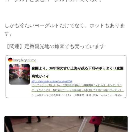
しかも冷たいヨーグルトだけでなく、ホットもありま
す。
【関連】定番観光地の豫園でも売っています
king-blog-slime
豫園より、30年前の古い上海が残る下町やボッタくり豫園
商城がイイ
https://king-blog-slime.com/?p=7756
これでもか！と言わんばかりの装飾が中国らしい豫園商城こんにちは。キング・ブロ
グ・スライムです。数日前まで「H.I.S. 中国旅行」を利用して上海に旅行に行っていまし
た。 今回テーマにする豫園（よえん）（※簡体字：豫园、読み：Yùyuán））は上海でも...