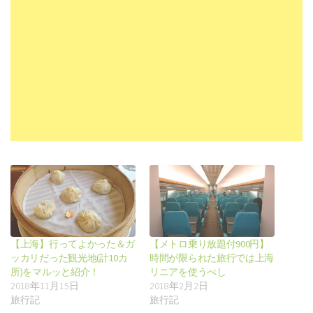
【上海】行ってよかった＆ガ
【メトロ乗り放題付900円】
ッカリだった観光地(計10カ
時間が限られた旅行では上海
所)をマルッと紹介！
リニアを使うべし
2018年11月15日
2018年2月2日
旅行記
旅行記