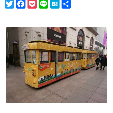
Twitter
Facebook
Pocket
Line
Hatena
Share