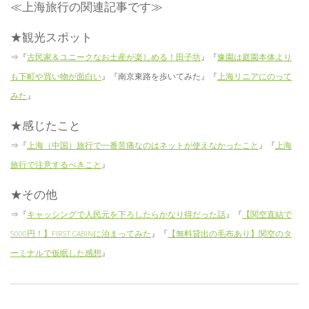
≪上海旅行の関連記事です≫
★観光スポット
⇒『
古民家＆ユニークなお土産が楽しめる！田子坊
』『
豫園は庭園本体より
も下町や買い物が面白い
』『南京東路を歩いてみた』『
上海リニアにのって
みた
』
★感じたこと
⇒『
上海（中国）旅行で一番苦痛なのはネットが使えなかったこと
』『
上海
旅行で注意するべきこと
』
★その他
⇒『
キャッシングで人民元を下ろしたらかなり得だった話
』『
【関空直結で
5000円！】FIRST CABINに泊まってみた
』『
【無料貸出の毛布あり】関空のタ
ーミナルで仮眠した感想
』