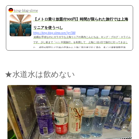
king-blog-slime
【メトロ乗り放題付900円】時間が限られた旅行では上海
リニアを使うべし
https://king-blog-slime.com/?p=7380
結構お手頃なのにガラガラな上海リニアの車内こんにちは。キング・ブログ・スライム
です。少し前まで「H.I.S. 中国旅行」を利用して、上海に2泊3日で旅行に行ってきまし
た。 成田や関空など日本の空港から上海に直行便で行く場合、多くは浦東国際空港
（プ...
★水道水は飲めない