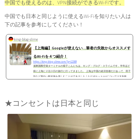
中国でも使えるのは、VPN接続ができるWi-Fiです。
中国でも日本と同じように使えるWi-Fiを知りたい人は
下の記事を参考にしてください！
king-blog-slime
【上海編】Googleが使えない…筆者の失敗からオススメす
るWi-Fiを４つ紹介！
https://king-blog-slime.com/?p=12389
浦東国際空港ターミナルの様子こんにちは、キング・ブログ・スライムです。半年ほど
前に上海に２泊３日の旅行に行ってきました。 上海は中国の経済首都だけあって、田子
坊など面白い観光地を楽しむことができました！ただポケットWi-Fiについては大失敗。
その理...
★コンセントは日本と同じ