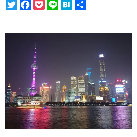
Twitter
Facebook
Pocket
Line
Hatena
Share