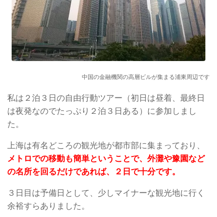
中国の金融機関の高層ビルが集まる浦東周辺です
私は２泊３日の自由行動ツアー（初日は昼着、最終日
は夜発なのでたっぷり２泊３日ある）に参加しまし
た。
上海は有名どころの観光地が都市部に集まっており、
メトロでの移動も簡単ということで、外灘や豫園など
の名所を回るだけであれば、２日で十分です。
３日目は予備日として、少しマイナーな観光地に行く
余裕すらありました。