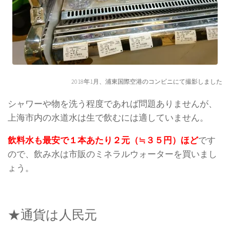
2018年1月、浦東国際空港のコンビニにて撮影しました
シャワーや物を洗う程度であれば問題ありませんが、
上海市内の水道水は生で飲むには適していません。
飲料水も最安で１本あたり２元（≒３５円）ほど
です
ので、飲み水は市販のミネラルウォーターを買いまし
ょう。
★通貨は人民元